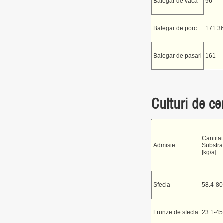
Balegar de vaca
96
Balegar de porc
171.3
Balegar de pasari
161
Culturi de ce
Cantita
Admisie
Substra
[kg/a]
Sfecla
58.4-80
Frunze de sfecla
23.1-45