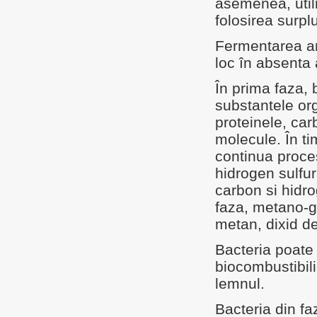
asemenea, utili
folosirea surpl
Fermentarea an
loc în absenta 
În prima faza,
substantele or
proteinele, car
molecule. În ti
continua proce
hidrogen sulfur
carbon si hidro
faza, metano-g
metan, dixid de
Bacteria poate 
biocombustibilil
lemnul.
Bacteria din f