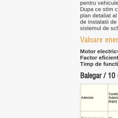
pentru vehicule
Dupa ce stim cât
plan detaliat a
de instalatii d
sistemul de sc
Valoare ener
Motor electric
Factor eficien
Timp de functi
Balegar / 10 
Cantit
Admisie
Subst
[kg/a]