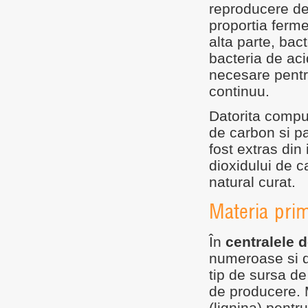
reproducere dec
proportia ferm
alta parte, ba
bacteria de aci
necesare pentr
continuu.
Datorita compus
de carbon si pa
fost extras din
dioxidului de c
natural curat.
Materia prim
În
centralele 
numeroase si di
tip de sursa d
de producere. M
(lignina) pentr