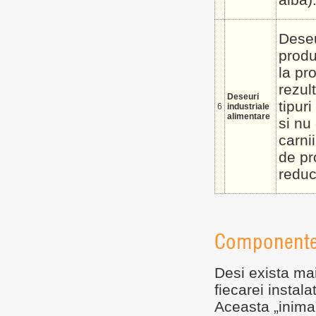
Deseu
produ
la pr
rezul
Deseuri
tipur
6
industriale
alimentare
si nu
carni
de pr
reduc
Componentel
Desi exista mai
fiecarei instal
Aceasta „inima