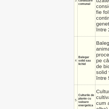
uzate
3
canalizare
comunal
consi
fie f
conti
genet
între
Baleg
anima
proce
Balegar
pe câ
4
solid sau
lichid
de bi
solid
între
Cultu
Culturile de
culti
plante cu
5
valoare
cum a
energetica
alba)