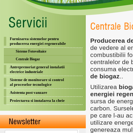
Centrale B
Furnizarea sistemelor pentru
Producerea d
producerea energiei regenerabile
de vedere al e
Sisteme Fotovoltaice
combustibilii fo
Centrale Biogaz
centralelor de 
Antreprenoriat general instalatii
consuma electri
electrice industriale
de biogaz
..
Sisteme de monitorare si control
al proceselor tecnologice
Utilizarea
biog
Asistenta post vanzare
energiei regen
sursa de energi
Proiectarea si instalarea la cheie
carbon. Sursele
pe care l-au acu
utilizare energ
genereaza mult