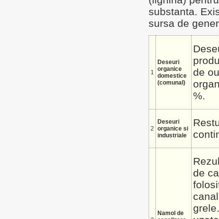
substanta. Exis
sursa de gener
Deseu
produ
Deseuri
organice
de oua
1
domestice
organ
(comunal)
%.
Restu
Deseuri
2
organice si
conti
industriale
Rezul
de ca
folos
canal
grele
Namol de