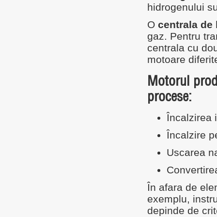
hidrogenului su
O
centrala de
gaz. Pentru tr
centrala cu dou
motoare diferit
Motorul produ
procese:
Încalzirea 
Încalzire 
Uscarea na
Convertirea
În afara de ele
exemplu, inst
depinde de crite