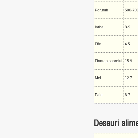
Porumb
500-70
Iarba
8-9
Fân
4.5
Floarea soarelui
15.9
Mei
12.7
Paie
6-7
Deseuri alime