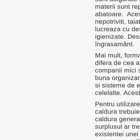
materii sunt re
abatoare. Aces
nepotriviti, ta
lucreaza cu de
igienizate. Des
îngrasamânt.
Mai mult, form
difera de cea a 
companii mici s
buna organizar
si sisteme de 
celelalte. Aces
Pentru utilizar
caldura trebuie
caldura generat
surplusul ar tre
existentei unei