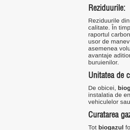
Reziduurile:
Reziduurile din 
calitate. În ti
raportul carbo
usor de manevra
asemenea volum
avantaje aditio
buruienilor.
Unitatea de c
De obicei,
bio
instalatia de e
vehiculelor sau
Curatarea gaz
Tot
biogazul
fo