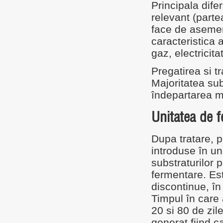
Principala difer
relevant (parte
face de asemen
caracteristica 
gaz, electricita
Pregatirea si tr
Majoritatea sub
îndepartarea m
Unitatea de 
Dupa tratare, p
introduse în un
substraturilor
fermentare. Est
discontinue, în
Timpul în care 
20 si 80 de zil
generat fiind c